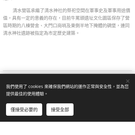
清水營區承繼了清水神社的祭祀空間在軍事史及軍事用途價
值，具有一定的意義的存在，目前牛罵頭遺址文化園區保存了營
區時期的八棟營舍、大門口崗哨及東側半地下掩體的碉堡，連同
清水神社遺跡被指定為市定歷史建築。
臺中市牛罵頭文化協進會/拍瀑拉文化基地 ； 電話｜04-26222596
我們使用了 cookies 來確保我們網站的運作正常與安全性，並為您
信箱｜gomach436@gmail.com ； 地址｜臺中市清水區鰲海路59
號
提供最佳的使用體驗。
版權所有 2020
僅接受必要的
接受全部
由
Webnode
提供技術支援
Cookies
立即開始
免費建立您的網站！